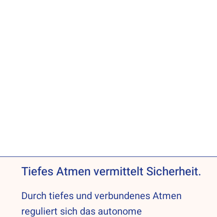
und
Integrative
Atem
Atemtherapie in Ihrer
Maria
Behandlung
Wittig-
Chronopoulos
Atmen geschieht ganz unbewusst. Organe
werden gedehnt und komprimiert, Gelenke
mobilisiert, die Mikrozirkulation wird
angeregt und das vegetative
Nervensystem stimuliert.
Tiefes Atmen vermittelt Sicherheit.
Durch tiefes und verbundenes Atmen
reguliert sich das autonome